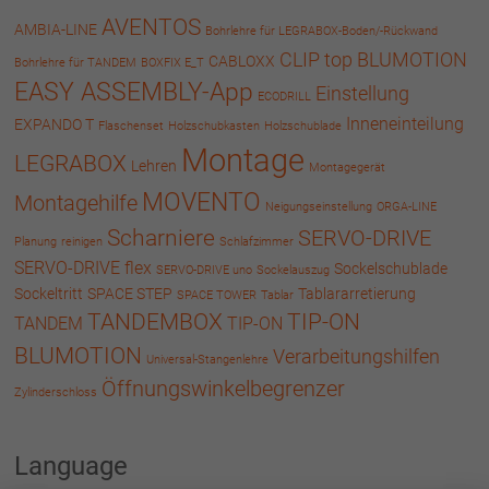
AVENTOS
AMBIA-LINE
Bohrlehre für LEGRABOX-Boden/-Rückwand
CLIP top BLUMOTION
CABLOXX
Bohrlehre für TANDEM
BOXFIX E_T
EASY ASSEMBLY-App
Einstellung
ECODRILL
Inneneinteilung
EXPANDO T
Flaschenset
Holzschubkasten
Holzschublade
Montage
LEGRABOX
Lehren
Montagegerät
MOVENTO
Montagehilfe
Neigungseinstellung
ORGA-LINE
Scharniere
SERVO-DRIVE
Planung
reinigen
Schlafzimmer
SERVO-DRIVE flex
Sockelschublade
SERVO-DRIVE uno
Sockelauszug
Sockeltritt
SPACE STEP
Tablararretierung
SPACE TOWER
Tablar
TANDEMBOX
TIP-ON
TANDEM
TIP-ON
BLUMOTION
Verarbeitungshilfen
Universal-Stangenlehre
Öffnungswinkelbegrenzer
Zylinderschloss
Language