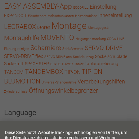
EASY ASSEMBLY-App
Einstellung
ECODRILL
Inneneinteilung
EXPANDO T
Flaschenset
Holzschubkasten
Holzschublade
Montage
LEGRABOX
Lehren
Montagegerät
MOVENTO
Montagehilfe
Neigungseinstellung
ORGA-LINE
Scharniere
SERVO-DRIVE
Planung
reinigen
Schlafzimmer
SERVO-DRIVE flex
Sockelschublade
SERVO-DRIVE uno
Sockelauszug
Sockeltritt
SPACE STEP
Tablararretierung
SPACE TOWER
Tablar
TANDEMBOX
TIP-ON
TANDEM
TIP-ON
BLUMOTION
Verarbeitungshilfen
Universal-Stangenlehre
Öffnungswinkelbegrenzer
Zylinderschloss
Language
Deutsch
English