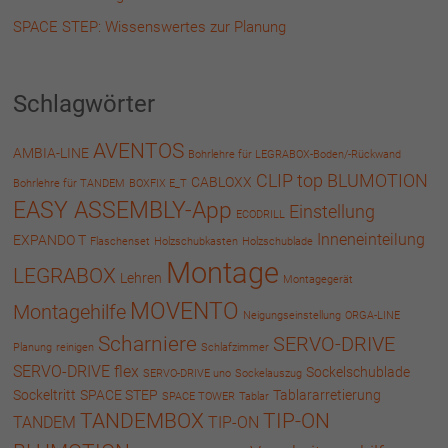
SPACE STEP: Wissenswertes zur Planung
Schlagwörter
AVENTOS
AMBIA-LINE
Bohrlehre für LEGRABOX-Boden/-Rückwand
CLIP top BLUMOTION
CABLOXX
Bohrlehre für TANDEM
BOXFIX E_T
EASY ASSEMBLY-App
Einstellung
ECODRILL
Inneneinteilung
EXPANDO T
Flaschenset
Holzschubkasten
Holzschublade
Montage
LEGRABOX
Lehren
Montagegerät
MOVENTO
Montagehilfe
Neigungseinstellung
ORGA-LINE
Scharniere
SERVO-DRIVE
Planung
reinigen
Schlafzimmer
SERVO-DRIVE flex
Sockelschublade
SERVO-DRIVE uno
Sockelauszug
Sockeltritt
SPACE STEP
Tablararretierung
SPACE TOWER
Tablar
TANDEMBOX
TIP-ON
TANDEM
TIP-ON