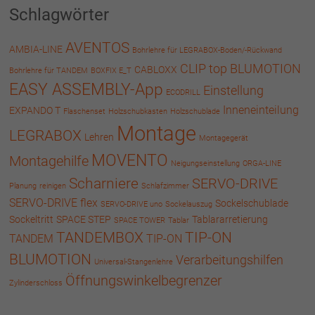
Schlagwörter
AVENTOS
AMBIA-LINE
Bohrlehre für LEGRABOX-Boden/-Rückwand
CLIP top BLUMOTION
CABLOXX
Bohrlehre für TANDEM
BOXFIX E_T
EASY ASSEMBLY-App
Einstellung
ECODRILL
Inneneinteilung
EXPANDO T
Flaschenset
Holzschubkasten
Holzschublade
Montage
LEGRABOX
Lehren
Montagegerät
MOVENTO
Montagehilfe
Neigungseinstellung
ORGA-LINE
Scharniere
SERVO-DRIVE
Planung
reinigen
Schlafzimmer
SERVO-DRIVE flex
Sockelschublade
SERVO-DRIVE uno
Sockelauszug
Sockeltritt
SPACE STEP
Tablararretierung
SPACE TOWER
Tablar
TANDEMBOX
TIP-ON
TANDEM
TIP-ON
BLUMOTION
Verarbeitungshilfen
Universal-Stangenlehre
Öffnungswinkelbegrenzer
Zylinderschloss