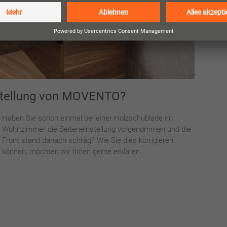
instellung von MOVENTO?
Haben Sie schon einmal bei einer Holzschublade im
Wohnzimmer die Seiteneinstellung vorgenommen und die
Front stand danach schräg? Wie Sie dies korrigieren
können, möchten wir Ihnen gerne erklären.