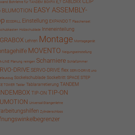
CLIP
CABLOXX
kwand
Bohrlehre für TANDEM
BOXFIX E_T
EASY ASSEMBLY-
p BLUMOTION
pp
Einstellung
EXPANDO T
ECODRILL
Flaschenset
Inneneinteilung
schubkasten
Holzschublade
Montage
EGRABOX
Lehren
Montagegerät
MOVENTO
ntagehilfe
Neigungseinstellung
Scharniere
A-LINE
Planung
reinigen
Schlafzimmer
RVO-DRIVE
SERVO-DRIVE flex
SERVO-DRIVE uno
Sockelschublade
Sockeltritt
SPACE STEP
elauszug
TANDEM
Tablararretierung
CE TOWER
Tablar
ANDEMBOX
TIP-ON
TIP-ON
LUMOTION
Universal-Stangenlehre
rarbeitungshilfen
Zylinderschloss
fnungswinkelbegrenzer