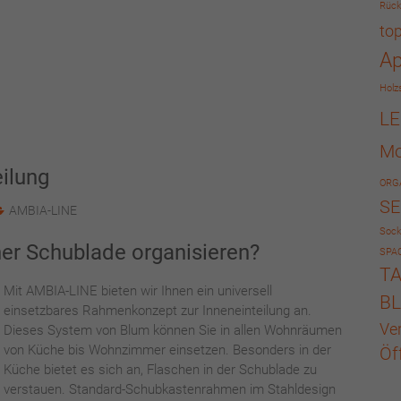
Rüc
to
A
Holz
L
Mo
ilung
ORG
SE
AMBIA-LINE
Sock
ner Schublade organisieren?
SPA
T
Mit AMBIA-LINE bieten wir Ihnen ein universell
B
einsetzbares Rahmenkonzept zur Inneneinteilung an.
Ve
Dieses System von Blum können Sie in allen Wohnräumen
von Küche bis Wohnzimmer einsetzen. Besonders in der
Öf
Küche bietet es sich an, Flaschen in der Schublade zu
verstauen. Standard-Schubkastenrahmen im Stahldesign