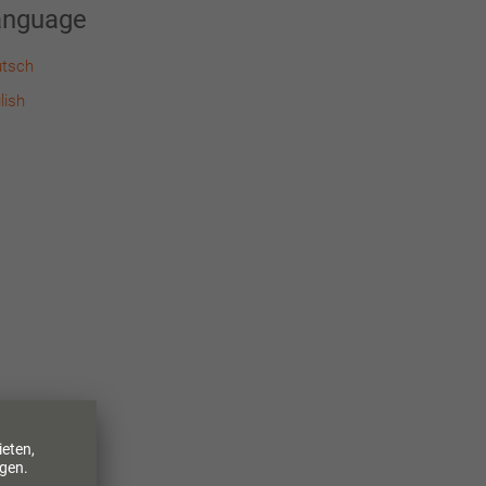
anguage
tsch
lish