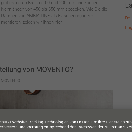
gibt es in den Breiten 100 und 200 mm und können
L
Nennlängen von 450 bis 650 mm abdecken. Wie Sie die
Rahmen von AMBIA-LINE als Flaschenorganizer
Deu
montieren, zeigen wir Ihnen hier.
Eng
instellung von MOVENTO?
MOVENTO