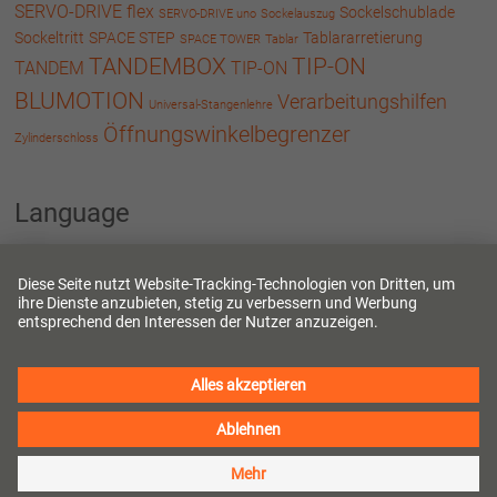
SERVO-DRIVE flex
Sockelschublade
SERVO-DRIVE uno
Sockelauszug
Sockeltritt
SPACE STEP
Tablararretierung
SPACE TOWER
Tablar
TANDEMBOX
TIP-ON
TANDEM
TIP-ON
BLUMOTION
Verarbeitungshilfen
Universal-Stangenlehre
Öffnungswinkelbegrenzer
Zylinderschloss
Language
Deutsch
English
Copyright © 2024
, Julius Blum GmbH
Blum EASY ASSEMBLY Blog
Höchst.
Kontakt
Impressum
Datenschutzerklärung
Blog Regeln