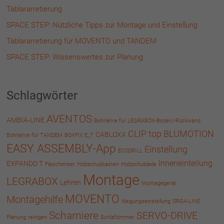
Tablararretierung
SPACE STEP: Nützliche Tipps zur Montage und Einstellung
Tablararretierung für MOVENTO und TANDEM
SPACE STEP: Wissenswertes zur Planung
Schlagwörter
AVENTOS
AMBIA-LINE
Bohrlehre für LEGRABOX-Boden/-Rückwand
CLIP top BLUMOTION
CABLOXX
Bohrlehre für TANDEM
BOXFIX E_T
EASY ASSEMBLY-App
Einstellung
ECODRILL
Inneneinteilung
EXPANDO T
Flaschenset
Holzschubkasten
Holzschublade
Montage
LEGRABOX
Lehren
Montagegerät
MOVENTO
Montagehilfe
Neigungseinstellung
ORGA-LINE
Scharniere
SERVO-DRIVE
Planung
reinigen
Schlafzimmer