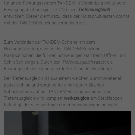
für unser Führungssystem TANDEM in Verbindung mit unserer
Bewegungstechnologie TIP-ON einen
Tiefenausgleich
entwickelt. Dieser dient dazu, dass der Holzschubkasten optimal
mit der TANDEM-Kupplung verbunden ist.
Zum Verbinden der TANDEM-Schiene mit dem
Holzschubkasten, sind an der TANDEM-Kupplung
Rastpositionen, die für den notwendigen Halt beim Öffnen und
Schließen sorgen. Durch den
Tiefenausgleich
rastet die
Führungsschiene sicher ein (dritter Zahn der Kupplung).
Der
Tiefenausgleich
ist
aus einem weichen Gummi-Material
,
passt
sich
an und sorgt
so
für ein
en guten Sitz des
Schubkastens auf der
TANDEM
Führungsschiene. Der
Tiefenausgleich
wird komplett
werkzeuglos
am Stecklappen
befestigt, der sich am Ende der Führungsschiene be
findet.