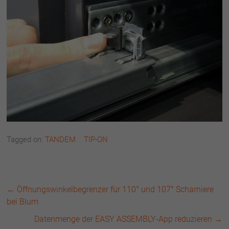
Tagged on:
TANDEM
TIP-ON
←
Öffnungswinkelbegrenzer für 110° und 107° Scharniere
bei Blum
Datenmenge der EASY ASSEMBLY-App reduzieren
→